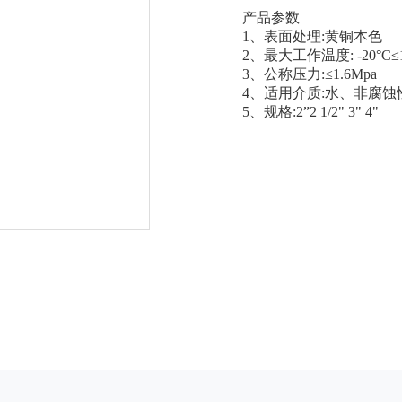
产品参数
1、表面处理:黄铜本色
2、最大工作温度: -20°C≤1
3、公称压力:≤1.6Mpa
4、适用介质:水、非腐蚀
5、规格:2”2 1/2" 3" 4"